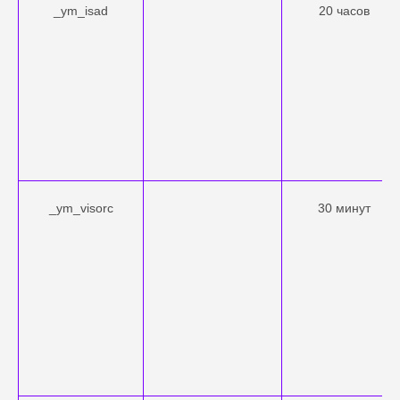
_ym_isad
20 часов
_ym_visorc
30 минут